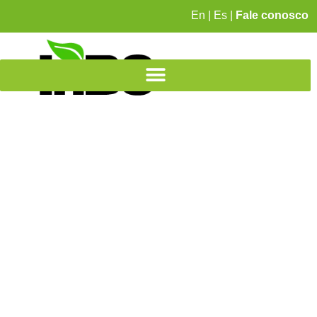
En
|
Es
|
Fale conosco
Consultoria para o terceiro
setor
Soluções estratégicas para organizações
e iniciativas de impacto social positivo
Uma parceria entre
INBS
e
Instituto Dadivar