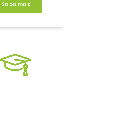
Saiba mais
rmação EAD
itação focada no
mento de profissionais
 organizações.