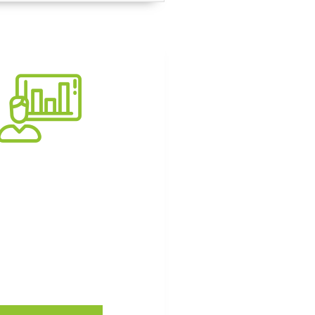
onsultoria
 e transformação em
as e organizações.
a nossas soluções.