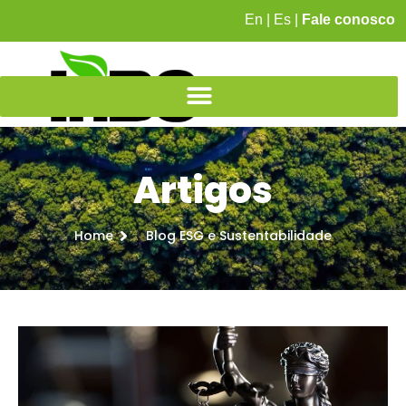
En
|
Es
|
Fale conosco
Artigos
Home
Blog ESG e Sustentabilidade