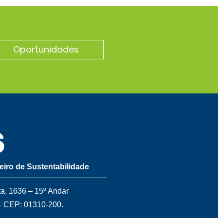
Oportunidades
leiro de Sustentabilidade
ta, 1636 – 15º Andar
– CEP: 01310-200.