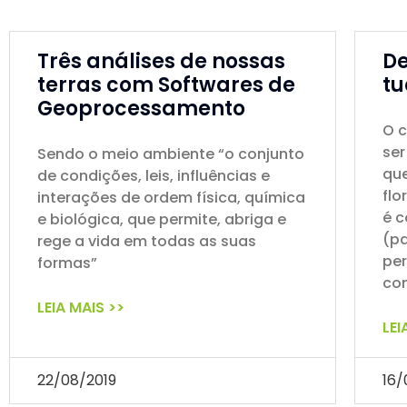
Três análises de nossas
De
terras com Softwares de
tu
Geoprocessamento
O 
se
Sendo o meio ambiente “o conjunto
qu
de condições, leis, influências e
fl
interações de ordem física, química
é c
e biológica, que permite, abriga e
(pa
rege a vida em todas as suas
per
formas”
con
LEIA MAIS >>
LEI
22/08/2019
16/