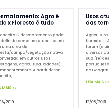
smatamento: Agro é
Usos atu
do x Floresta é tudo
das terr
conceito O desmatamento pode
Agricultura
r definido como um processo em
florestas… A
e uma área de
foram (e ai
oresta/campo/vegetação nativa
diversas a
onvertida em outros usos
sua (re)de
stagens, agricultura, cidades)
portugueses.
manentemente. A partir desse
de Geografi
ceito,
LEIA MAIS >
A MAIS >>
08/2019
12/08/2019