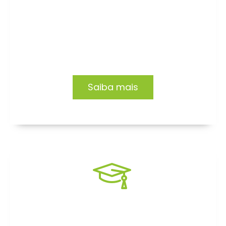
Consultoria
Impacto e transformação em empresas e
organizações. Conheça nossas soluções.
Saiba mais
Formação EAD
Capacitação focada no desenvolvimento de