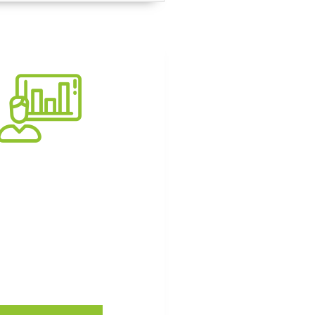
onsultoria
 e transformação em
as e organizações.
a nossas soluções.