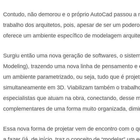
Contudo, não demorou e o próprio AutoCad passou a 
trabalho dos arquitetos, pois, apesar de ser um poder
oferece um ambiente específico de modelagem arquite
Surgiu então uma nova geração de softwares, o sistem
Modeling), trazendo uma nova linha de pensamento e 
um ambiente parametrizado, ou seja, tudo que é proje
simultaneamente em 3D. Viabilizam também o trabalho
especialistas que atuam na obra, conectando, desse m
complementares de uma forma muito organizada, diminu
Essa nova forma de projetar vem de encontro com o qu
a fazer (já, de início, traz o conceito de “modelar” um 