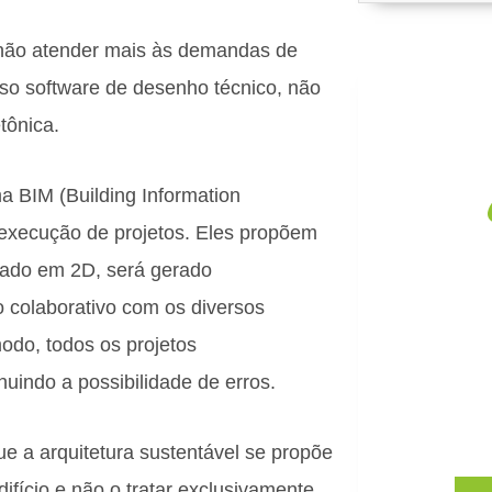
não atender mais às demandas de
oso software de desenho técnico, não
tônica.
a BIM (Building Information
execução de projetos. Eles propõem
tado em 2D, será gerado
C
 colaborativo com os diversos
Impacto
odo, todos os projetos
empres
indo a possibilidade de erros.
Conheç
e a arquitetura sustentável se propõe
edifício e não o tratar exclusivamente