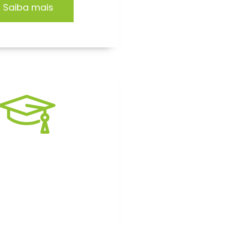
Saiba mais
rmação EAD
itação focada no
mento de profissionais
 organizações.