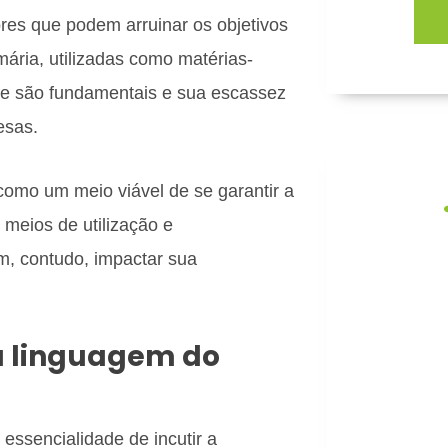
res que podem arruinar os objetivos
ária, utilizadas como matérias-
te são fundamentais e sua escassez
esas.
como um meio viável de se garantir a
meios de utilização e
m, contudo, impactar sua
Fo
a linguagem do
Capac
desenvolvi
e
essencialidade de incutir a