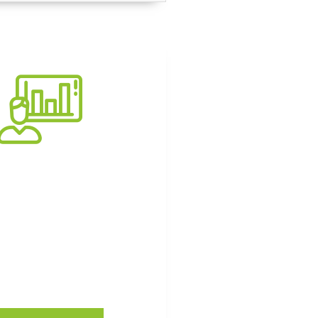
onsultoria
 e transformação em
as e organizações.
a nossas soluções.