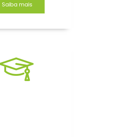
Saiba mais
rmação EAD
itação focada no
mento de profissionais
 organizações.