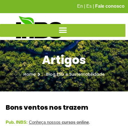
En
|
Es
|
Fale conosco
Artigos
Home
Blog ESG e Sustentabilidade
Bons ventos nos trazem
Pub. INBS:
Conheça nossos
c
ursos online
.