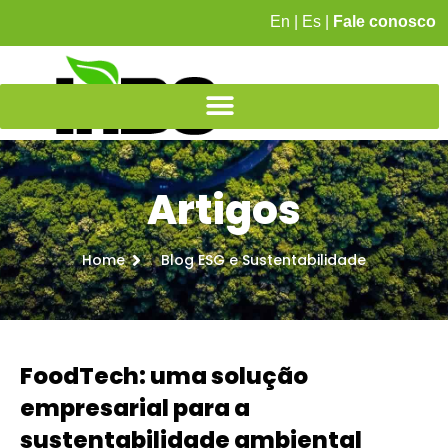
En
|
Es
|
Fale conosco
Artigos
Home
Blog ESG e Sustentabilidade
FoodTech: uma solução
empresarial para a
sustentabilidade ambiental