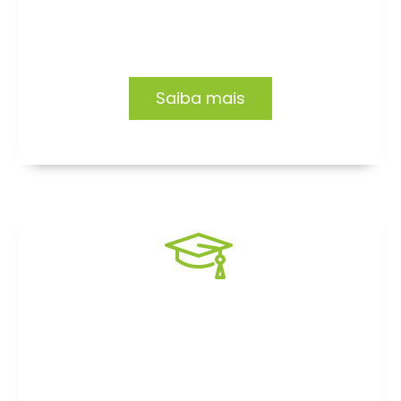
organizações. Conheça nossas soluções.
Saiba mais
Formação EAD
Capacitação focada no desenvolvimento de
profissionais e organizações.