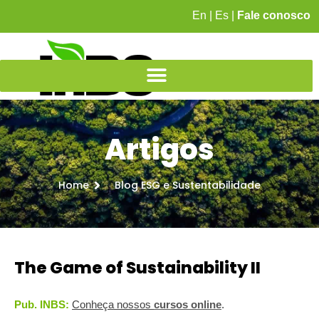
En
|
Es
|
Fale conosco
Artigos
Home
Blog ESG e Sustentabilidade
The Game of Sustainability II
Pub. INBS:
Conheça nossos
c
ursos online
.