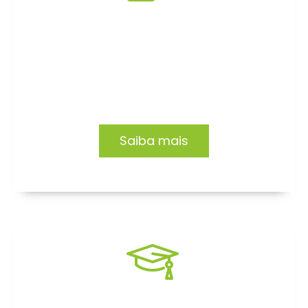
Consultoria
Impacto e transformação em empresas e
organizações. Conheça nossas soluções.
Saiba mais
Formação EAD